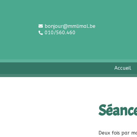
Aller
au
contenu
bonjour@mmlimal.be
010/560.460
Accueil
Séance
Deux fois par mo