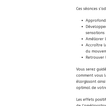
Ces séances s’ad
Approfondir
Développer
sensations
Améliorer l
Accroître l
du mouve
Retrouver 
Vous serez guidé
comment vous les
élargissant ains
optimal de votre
Les effets posit
de l’amélioratio