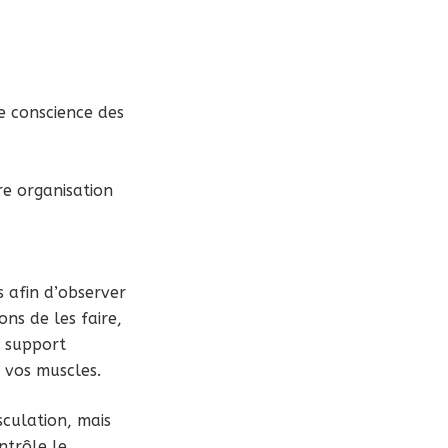
e conscience des
re organisation
s afin d’observer
ons de les faire,
n support
c vos muscles.
sculation, mais
ntrôle le