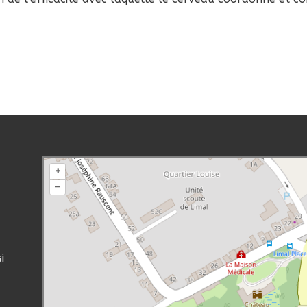
+
–
i