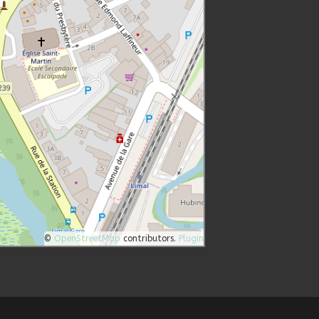
©
OpenStreetMap
contributors.
Plugin