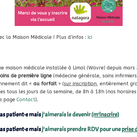
c la Maison Médicale ! Plus d’infos :
ici
 maison médicale installée à Limal (Wavre) depuis mars
soins de première ligne
(médecine générale, soins infirmiers,
nnement dit «
au forfait
» (
sur inscription
, entièrement gra
s tous les jours de la semaine, de 8h à 18h (nos horaires 
la page
Contact
).
pas patient·e mais
j’aimerais le devenir
(m’inscrire)
pas patient·e mais
j’aimerais prendre RDV pour une
prise 