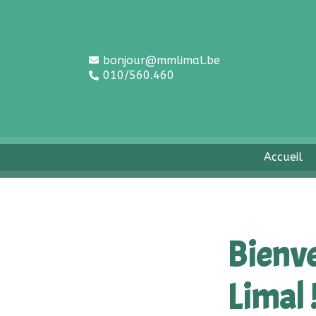
Aller
au
contenu
bonjour@mmlimal.be
010/560.460
Accueil
Bienve
Limal 