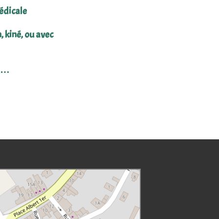
édicale
kiné, ou avec
ue…